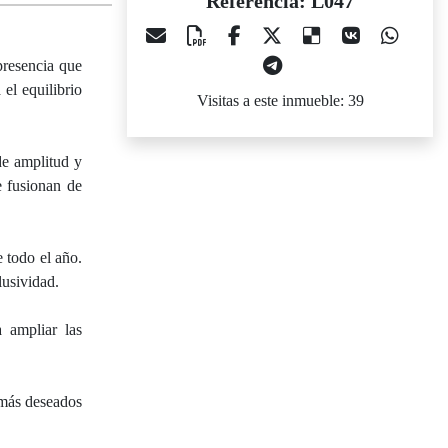
Referencia: L047
presencia que
el equilibrio
Visitas a este inmueble: 39
de amplitud y
e fusionan de
e todo el año.
lusividad.
a ampliar las
 más deseados