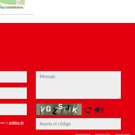
Map
contributors
mensaje
Captcha
e uso y
política de