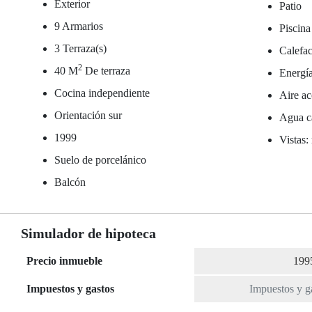
Exterior
Patio
9 Armarios
Piscina
3 Terraza(s)
Calefac
2
40 M
De terraza
Energía
Cocina independiente
Aire ac
Orientación sur
Agua ca
1999
Vistas:
Suelo de porcelánico
Balcón
Simulador de hipoteca
Precio inmueble
Impuestos y gastos