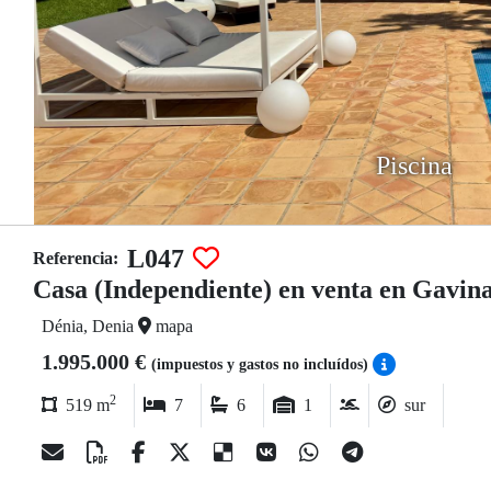
Piscina
L047
Referencia:
Casa (Independiente) en venta en Gavin
Dénia, Denia
mapa
1.995.000 €
(impuestos y gastos no incluídos)
2
519 m
7
6
1
sur