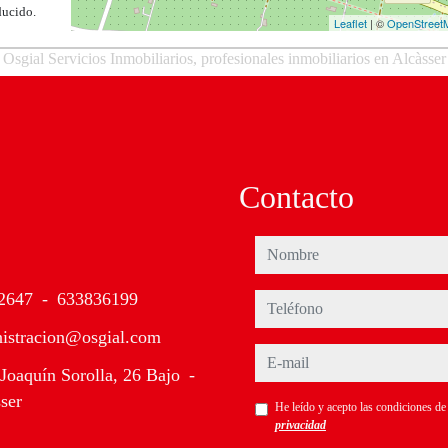
ducido.
Leaflet
| ©
OpenStreet
Osgial Servicios Inmobiliarios, profesionales inmobiliarios en Alcàsser
Contacto
nombre
2647
-
633836199
teléfono
istracion@osgial.com
e-mail
Joaquín Sorolla, 26 Bajo
-
ser
He leído y acepto las condiciones d
privacidad