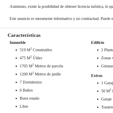
Asimismo, existe la posibilidad de obtener licencia turística, lo 
Este anuncio es meramente informativo y no contractual. Puede es
Características
Inmueble
Edificio
2
519 M
Construidos
2 Plant
2
475 M
Útiles
Zonas 
2
1705 M
Metros de parcela
Gimnas
2
1200 M
Metros de jardín
Extras
7 Dormitorios
1 Garaj
6 Baños
2
50 M
Buen estado
Garaje 
Libre
Traster