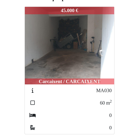
E036_copia
45.000 €
Carcaixent / CARCAIXENT
MA030
2
60
m
0
0