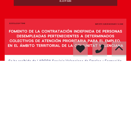
Enviar
© 2026
Osgial Servicios Inmobiliarios
·
Política de privacidad
·
Política
de cookies
·
Aviso legal
· Soporte:
Inmobigrama