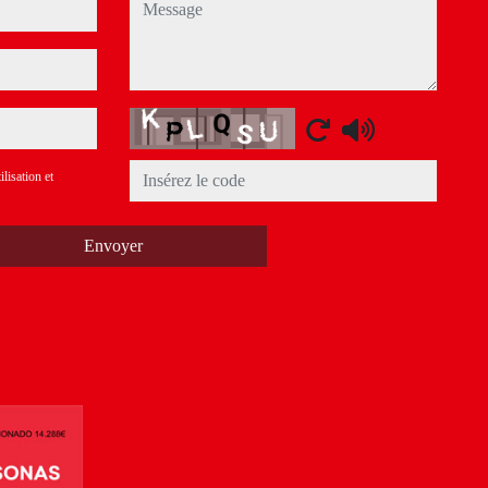
message
Captcha
ilisation et
Envoyer