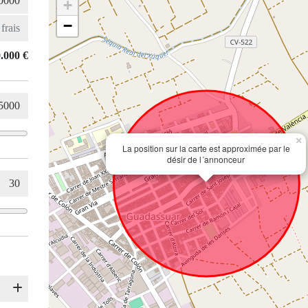
+
−
.000 €
×
La position sur la carte est approximée par le
désir de l´annonceur