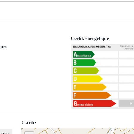
Certif. énergétique
ques
En
Carte