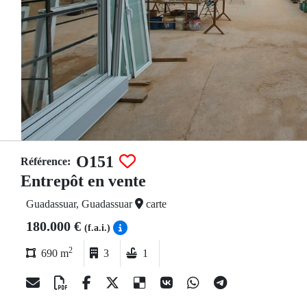
O151
Référence:
Entrepôt en vente
Guadassuar, Guadassuar
carte
180.000 €
(f.a.i.)
2
690 m
3
1