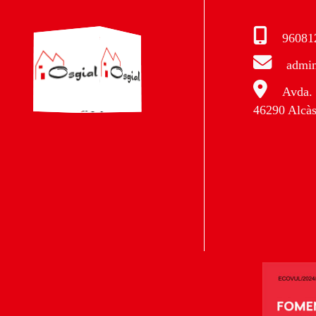
96081
admin
Avda. 
46290 Alcàs