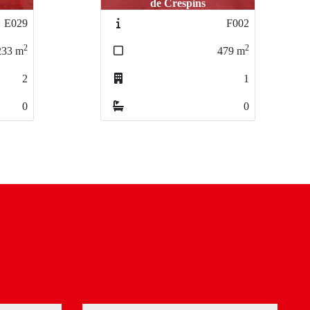
ins
pins
Alcàsser / Alcàsser
F002
F002
13-I149
2
2
2
479
479
m
m
153
m
1
1
1
0
0
0