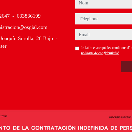
nom
2647
-
633836199
téléphone
istracion@osgial.com
email
Joaquín Sorolla, 26 Bajo
-
ser
Je l'ai lu et accepté les conditions d'ut
politique de confidentialité