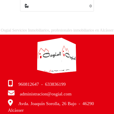
0
0
Osgial Servicios Inmobiliarios, profesionales inmobiliarios en Alcàsser
960812647
-
633836199
administracion@osgial.com
Avda. Joaquín Sorolla, 26 Bajo
-
46290
Alcàsser