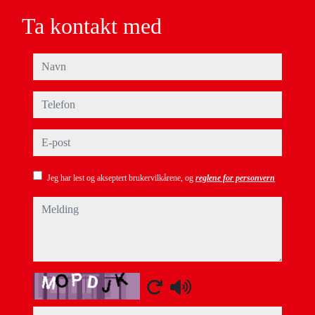
Ta kontakt med
navn
telefon
e-post
Jeg har lest og akseptert brukervilkårene, og
reglene for personvern
melding
Captcha