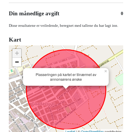
Din månedlige avgift
0
Disse resultatene er veiledende, beregnet med tallene du har lagt inn.
Kart
+
−
×
Plasseringen på kartet er tilnærmet av
annonsørens ønske
Leaflet
| ©
OpenStreetMap
contributors