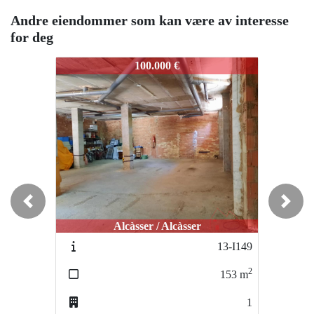
Andre eiendommer som kan være av interesse
for deg
O151
O151
O1
100.000 €
180.000 €
Previous
Next
Alcàsser / Alcàsser
Alcàsser / Alcàsser
13-I149
E001
2
2
153
m
200
m
1
2