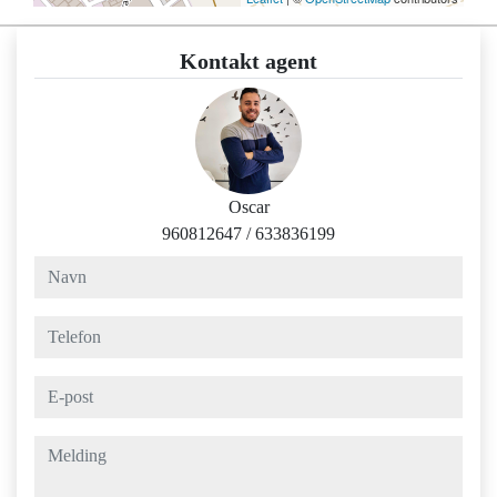
Kontakt agent
Oscar
960812647
/
633836199
navn
telefon
e-post
melding