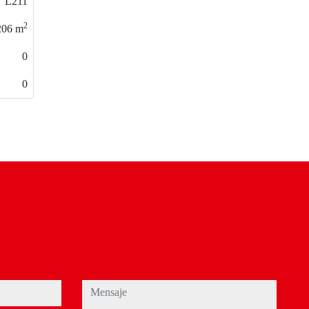
O141
2
104
m
0
0
mensaje