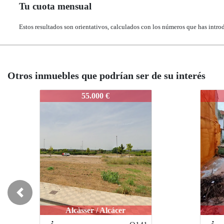
Tu cuota mensual
Estos resultados son orientativos, calculados con los números que has intro
Otros inmuebles que podrían ser de su interés
45
45-I245
45-I245
55.000 €
89.000 €
89.000 €
Previous
Alcàsser / Alcácer
Alcàsser / Alcàsser
Alcàsser / Alcàsse