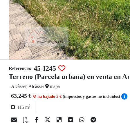
45-I245
Referencia:
Terreno (Parcela urbana) en venta en Ar
Alcàsser, Alcàsser
mapa
63.245 €
ha bajado 5 €
(impuestos y gastos no incluídos)
2
115 m