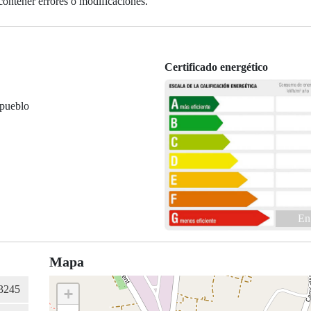
contener errores o modificaciones.
Certificado energético
 pueblo
En
Mapa
+