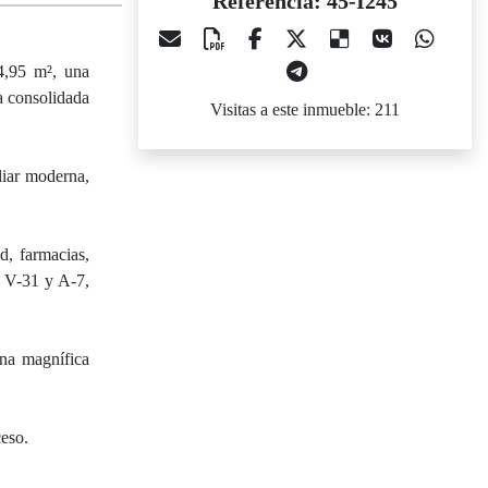
Referencia: 45-I245
14,95 m², una
a consolidada
Visitas a este inmueble: 211
liar moderna,
d, farmacias,
, V-31 y A-7,
una magnífica
ceso.