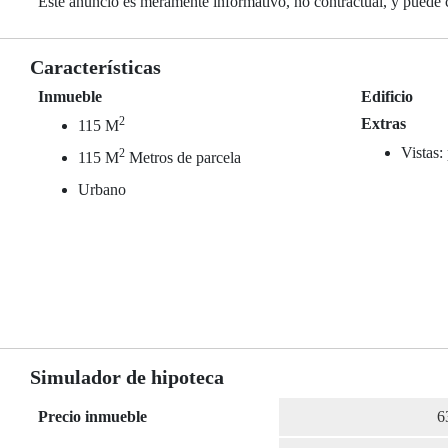
Este anuncio es meramente informativo, no contractual, y puede 
Características
Inmueble
Edificio
2
Extras
115 M
Vistas:
2
115 M
Metros de parcela
Urbano
Simulador de hipoteca
Precio inmueble