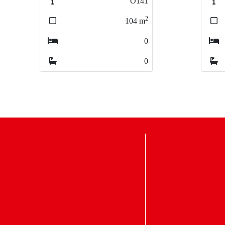
O141
2
104
m
1
0
0