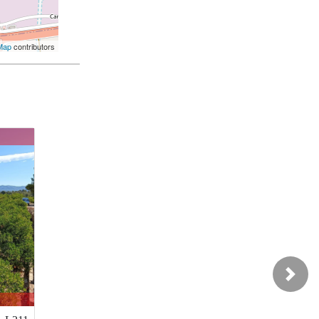
Map
contributors
45-I245
55.000 €
Next
Alcàsser / Alcácer