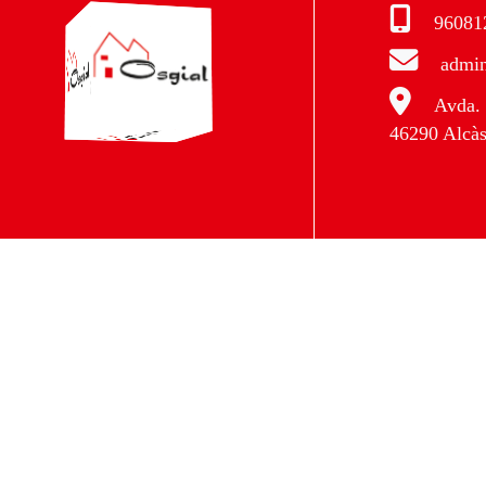
96081
admin
Avda. 
46290 Alcàs