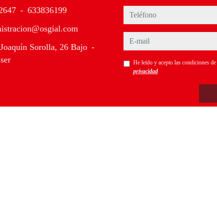
2647
-
633836199
teléfono
istracion@osgial.com
e-mail
Joaquín Sorolla, 26 Bajo
-
ser
He leído y acepto las condiciones d
privacidad