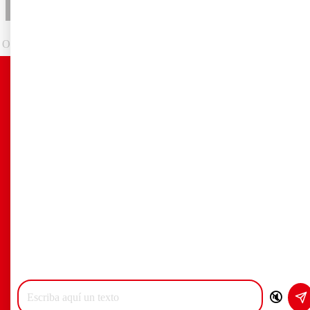
Submit
Osgial Servicios Inmobiliarios, profesionales inmobiliarios en Alcàsser
960812647
-
633836199
administracion@osgial.com
Avda. Joaquín Sorolla, 26 Bajo
-
46290
Alcàsser
Contact
🔇