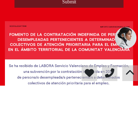
Submit
© 2026
Osgial Servicios Inmobiliarios
·
Privacy policy
·
Cookies policy
·
Legal warning
· Support:
Inmobigrama