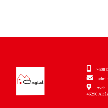
96081
admin
Avda. 
46290 Alcàs