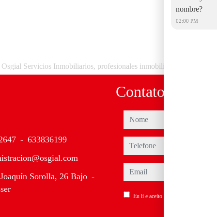
nombre?
02:00 PM
Osgial Servicios Inmobiliarios, profesionales inmobiliarios en Alcàsser
Contato
nome
2647
-
633836199
telefone
istracion@osgial.com
email
Joaquín Sorolla, 26 Bajo
-
ser
Eu li e aceito os termos de uso e
polí